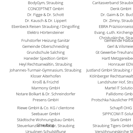
BodyGym, Straubing
Caritasverband Straub
CONCEPTNET GmbH
Denk GmbH
Dr. Figge & Dr. Schott
Dr. Gaim & Dr. Bu
Dr. Kausch & Dr. Lippert
Dr. Zimny, Strau
Ebenbeck Reisen Straubing / Dingolfing
EBRA Präzisionseis
Elektro Hörtensteiner
Evang.-Luth. Kirchen
Christuskirche, Str
Fruhstorfer Heizung-Sanitär
Gemeinde Haib
Gemeinde Oberschneiding
Gerl & Vilsmeie
Grundschule Salching
Gt Gewerbe-Treuha
Haneder Spedtion GmbH
Hartl Metzgereibe
Heyl Rechtsanwältin, Straubing
Honrauer ED
Johannes-Turmair-Gymnasium, Straubing
Justland GmbH Straubing /
Kloser Aiterhofen
Kölnberger Rechtsanwalt
Kroiß & Früchtl
Landshuter Hof, Str
Marmony GmbH
Martel IT Soluti
Notare Bolkart & Dr. Schreindorfer
Pallidomo Gm
Presens GmbH
Protschka häuslicher Pf
Riewe GmbH & Co. KG / clientone
Schapfl OHG
Seebauer GmbH
SIPPICOM IT-Solu
Städtische Wohnungsbau GmbH,
Stark GmbH
Straubing
Steuerkanzlei Hollauer, Straubing
Straubing Tigers GmbH
Ursulinen Schulstiftung
Versöhnungskirche S